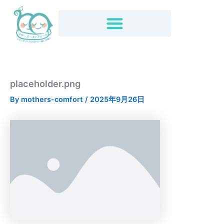
内
容
を
ス
キ
ッ
プ
placeholder.png
By
mothers-comfort
/
2025年9月26日