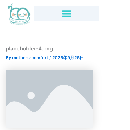
内
容
を
ス
キ
ッ
プ
placeholder-4.png
By
mothers-comfort
/
2025年9月26日