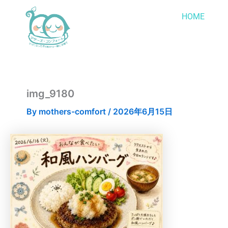
内
HOME
容
を
ス
キ
ッ
プ
img_9180
By
mothers-comfort
/
2026年6月15日