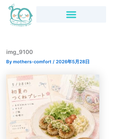
内
容
を
ス
キ
ッ
プ
img_9100
By
mothers-comfort
/
2026年5月28日