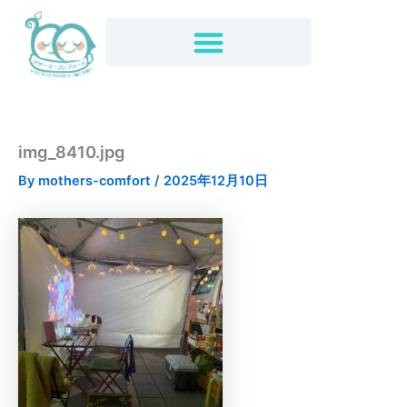
内
容
を
ス
キ
ッ
プ
img_8410.jpg
By
mothers-comfort
/
2025年12月10日