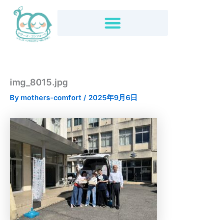
内
容
を
ス
キ
ッ
プ
img_8015.jpg
By
mothers-comfort
/
2025年9月6日