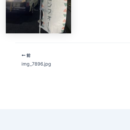
前
img_7896.jpg