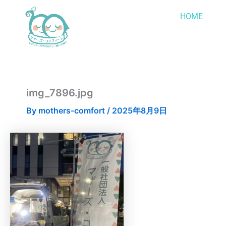
内
HOME
容
を
ス
キ
ッ
プ
img_7896.jpg
By
mothers-comfort
/
2025年8月9日