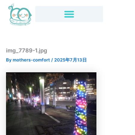
内
容
を
ス
キ
ッ
プ
img_7789-1.jpg
By
mothers-comfort
/
2025年7月13日