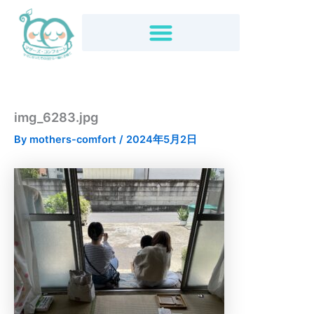
内
容
を
ス
キ
ッ
プ
img_6283.jpg
By
mothers-comfort
/
2024年5月2日