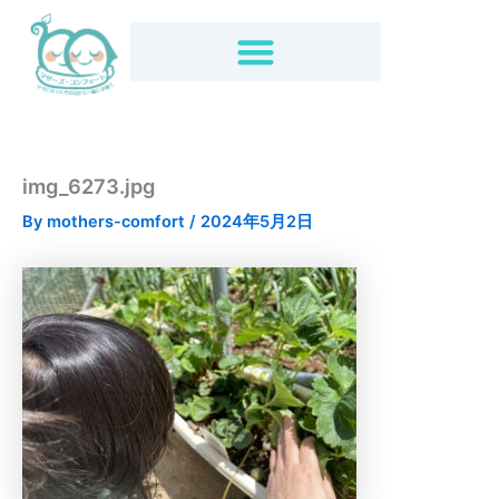
内
容
を
ス
キ
ッ
プ
img_6273.jpg
By
mothers-comfort
/
2024年5月2日