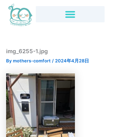
内
容
を
ス
キ
ッ
プ
img_6255-1.jpg
By
mothers-comfort
/
2024年4月28日