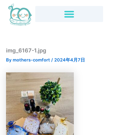
内
容
を
ス
キ
ッ
プ
img_6167-1.jpg
By
mothers-comfort
/
2024年4月7日