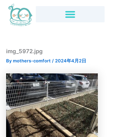
内
容
を
ス
キ
ッ
プ
img_5972.jpg
By
mothers-comfort
/
2024年4月2日