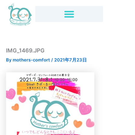
内
容
を
ス
キ
ッ
プ
IMG_1469.JPG
By
mothers-comfort
/
2021年7月23日