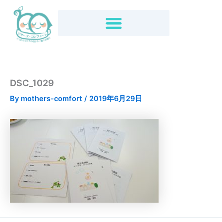
内
容
を
ス
キ
ッ
プ
DSC_1029
By
mothers-comfort
/
2019年6月29日