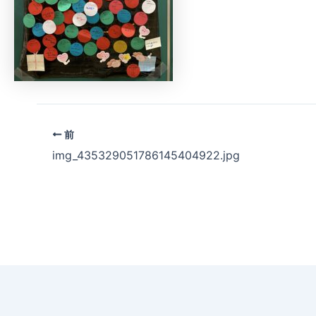
前
img_435329051786145404922.jpg