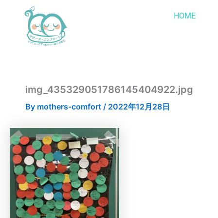
内
HOME
容
を
ス
キ
ッ
プ
img_435329051786145404922.jpg
By
mothers-comfort
/
2022年12月28日