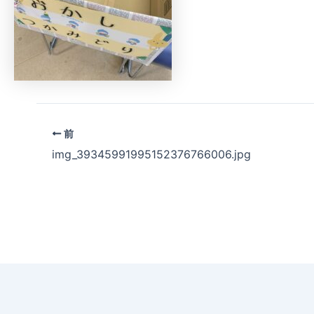
前
img_39345991995152376766006.jpg