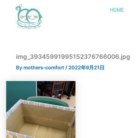
内
HOME
容
を
ス
キ
ッ
プ
img_39345991995152376766006.jpg
By
mothers-comfort
/
2022年9月21日