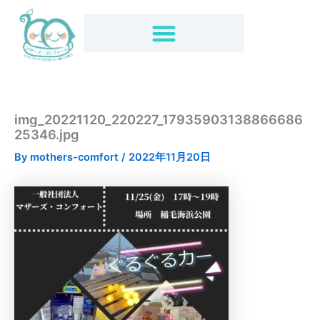
内
容
を
ス
キ
ッ
プ
img_20221120_220227_17935903138866686
25346.jpg
By
mothers-comfort
/
2022年11月20日