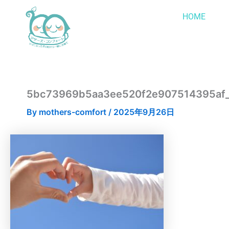
内
HOME
容
を
ス
キ
ッ
プ
5bc73969b5aa3ee520f2e907514395af
By
mothers-comfort
/
2025年9月26日