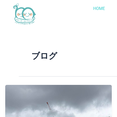
内
HOME
容
を
ス
キ
ッ
プ
ブログ