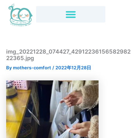
内
容
を
ス
キ
ッ
プ
img_20221228_074427_42912236156582982
22365.jpg
By
mothers-comfort
/
2022年12月28日