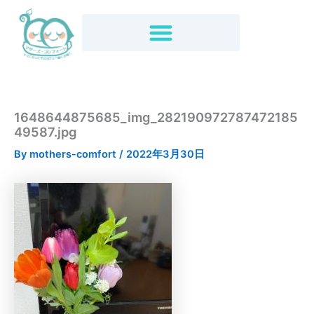
内
容
を
ス
キ
ッ
プ
1648644875685_img_282190972787472185
49587.jpg
By
mothers-comfort
/
2022年3月30日