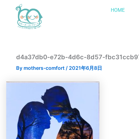
内
HOME
容
を
ス
キ
ッ
プ
d4a37db0-e72b-4d6c-8d57-fbc31ccb97
By
mothers-comfort
/
2021年6月8日